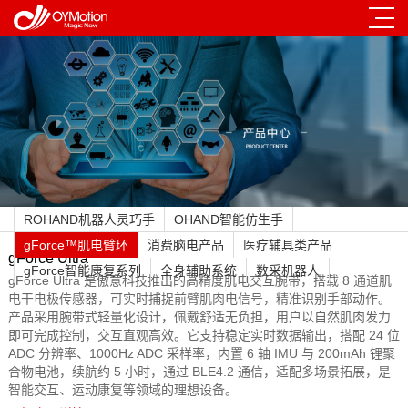
ROHAND机器人灵巧手
OHAND智能仿生手
gForce™肌电臂环
消费脑电产品
医疗辅具类产品
gForce Ultra
gForce智能康复系列
全身辅助系统
数采机器人
gForce Ultra 是傲意科技推出的高精度肌电交互腕带，搭载 8 通道肌
电干电极传感器，可实时捕捉前臂肌肉电信号，精准识别手部动作。
产品采用腕带式轻量化设计，佩戴舒适无负担，用户以自然肌肉发力
即可完成控制，交互直观高效。它支持稳定实时数据输出，搭配 24 位
ADC 分辨率、1000Hz ADC 采样率，内置 6 轴 IMU 与 200mAh 锂聚
合物电池，续航约 5 小时，通过 BLE4.2 通信，适配多场景拓展，是
智能交互、运动康复等领域的理想设备。