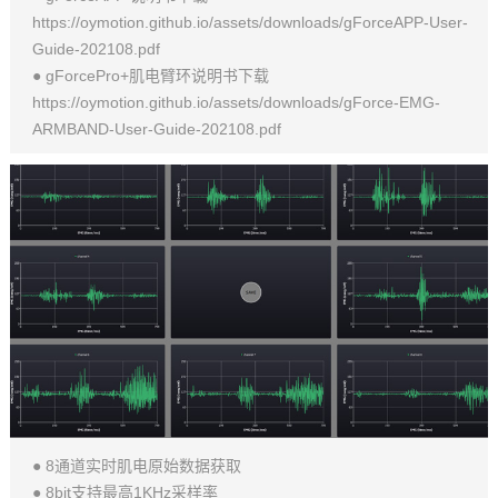
https://oymotion.github.io/assets/downloads/gForceAPP-User-
Guide-202108.pdf
● gForcePro+肌电臂环说明书下载
https://oymotion.github.io/assets/downloads/gForce-EMG-
ARMBAND-User-Guide-202108.pdf
● 8通道实时肌电原始数据获取
● 8bit支持最高1KHz采样率