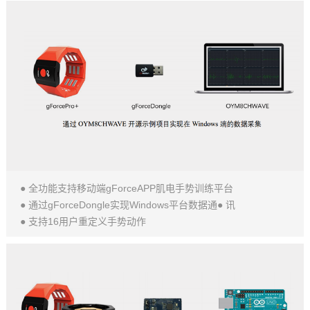
● 全功能支持移动端gForceAPP肌电手势训练平台
● 通过gForceDongle实现Windows平台数据通● 讯
● 支持16用户重定义手势动作