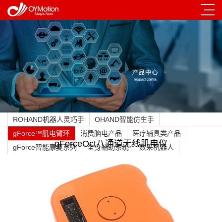
ROHAND机器人灵巧手
OHAND智能仿生手
gForce™肌电臂环
消费脑电产品
医疗辅具类产品
gForceOct八通道无线肌电仪
gForce智能康复系列
全身辅助系统
数采机器人