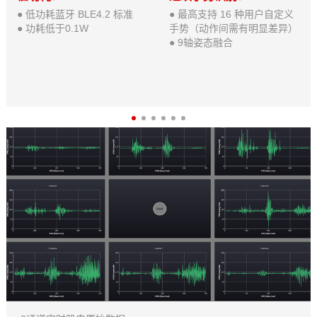
● 低功耗蓝牙 BLE4.2 标准
● 最高支持 16 种用户自定义
● 功耗低于0.1W
手势（动作间需有明显差异）
● 9轴姿态融合