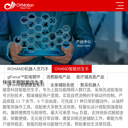
ROHAND机器人灵巧手
OHAND智能仿生手
gForce™肌电臂环
消费脑电产品
医疗辅具类产品
快接手腕智能仿生手
gForce智能康复系列
全身辅助系统
数采机器人
傲意科技智能仿生手，专为上肢功能障碍人群打造，采用先进肌电信
号识别技术，精准捕捉用户意图，实现自然流畅的手部动作控制。产
品搭载 11 个关节、6 个自由度，可完成 27 种日常抓握动作，从端杯
握笔到操作工具，适配绝大多数生活场景。轻量化设计搭配高强度结
构，兼顾便携性与耐用性，最大可承受 5kg 负载，支持快拆式腕部连
接，穿戴便捷。无论是日常自理、康复训练还是辅助工作，都能为用
户提供稳定、智能的肢体功能替代方案，帮助重拾生活掌控感。