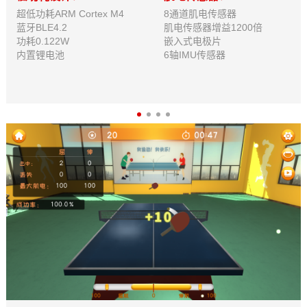
超低功耗ARM Cortex M4
8通道肌电传感器
蓝牙BLE4.2
肌电传感器增益1200倍
功耗0.122W
嵌入式电极片
内置锂电池
6轴IMU传感器