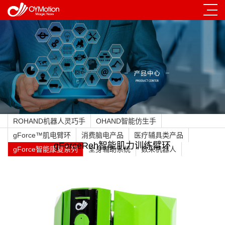
ROHAND机器人灵巧手
OHAND智能仿生手
gForce™肌电臂环
消费脑电产品
医疗辅具类产品
gForceReh智能肌力训练臂环
gForce智能康复系列
全身辅助系统
数采机器人