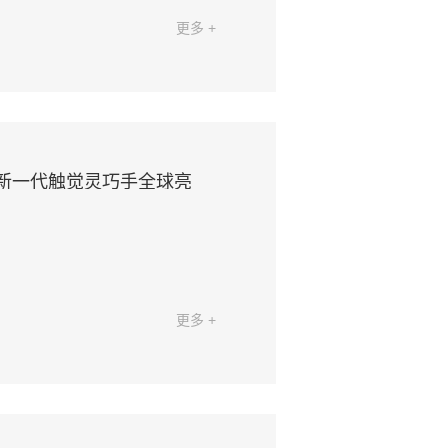
更多 +
3新一代触觉灵巧手全球亮
更多 +