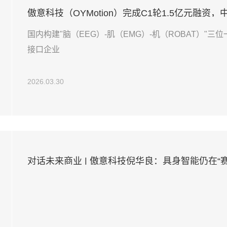
傲意科技（OYMotion）完成C1轮1.5亿元融
国内构建"脑（EEG）-肌（EMG）-机（ROBAT）"
接口企业
2026.03.30
对话未来商业 | 傲意科技倪华良：具身智能仍在“
比追逐风口更重要