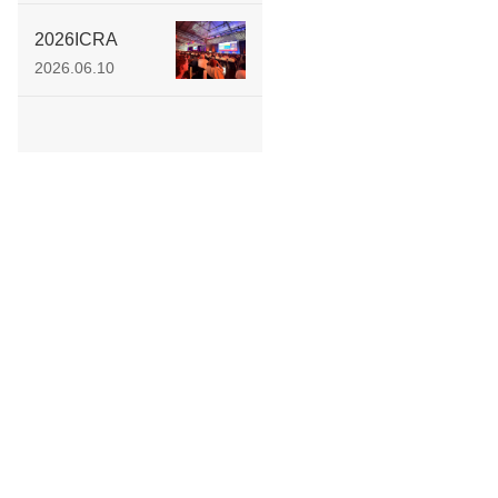
在神经退行性疾
病环路靶向调控
2026ICRA
机制领域取得创
ROHAND原生触
2026.06.10
新性研究进展
觉 圈粉全球工程
师