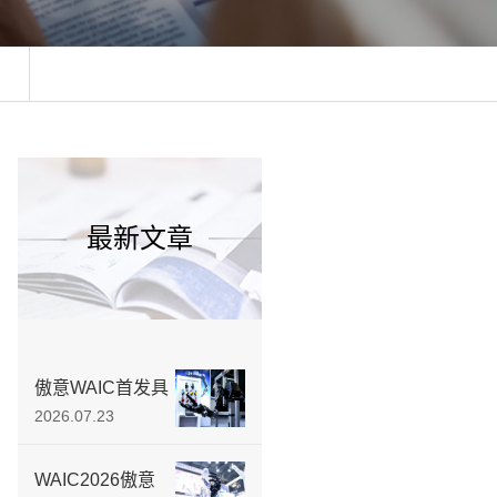
最新文章
傲意WAIC首发具
身智能教育产品
2026.07.23
矩阵，从“第一颗
螺丝”教起，培养
WAIC2026傲意
实战型工程师