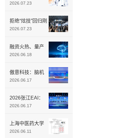
开放型脑机平台
2026.07.23
落地，为行业供
给标准化数据工
拒绝“炫技”回归刚
具
需：傲意科技
2026.07.23
WAIC首发多款新
品，具身智能教
融资火热、量产
育矩阵同步亮相
躁动 脑机接口“落
2026.06.18
地前夜”：当马斯
克按下量产键，
傲意科技：脑机
中国企业正用“介
接口与具身智能
2026.06.17
入式”突围医疗刚
驱动，如何打造
需
物理AI的底层融
2026张江EAI：
合闭环？
傲意科技发布国
2026.06.17
内首款量产3D磁
触觉灵巧手
上海中医药大学
徐建光教授团队
2026.06.11