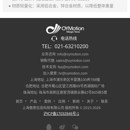
● 材质轻量化：采用铝合金、锌合金材质，以降低整体重量
电话热线
TEL: 021-63210200
业务咨询: info@oymotion.com
销售代理: sales@oymotion.com
技术支持: faq@oymotion.com
加入傲意: hr@oymotion.com
上海地址: 上海市浦东新区半夏路100弄788幢
合肥地址: 合肥市蜀山区望江西路69号西湖国际广场
珠海地址: 珠海市高新区唐家湾镇鼎业路82号B05栋5楼
首页
产品
案例
应用
新闻
关于
联系
上海傲意信息科技有限公司 版权所有 © 2015-2026
沪ICP备17032846号-1