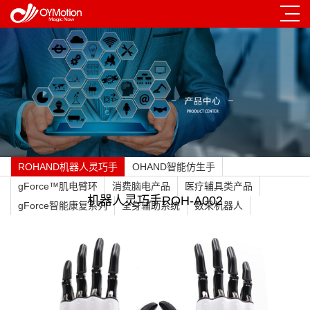
ROHAND机器人灵巧手
OHAND智能仿生手
gForce™肌电臂环
消费脑电产品
医疗辅具类产品
机器人灵巧手ROH-A002
gForce智能康复系列
全身辅助系统
数采机器人