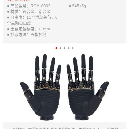
● 产品型号：ROH-A002
● 545±5g
● 材质：锌合金、铝合金
● 自由度：11个运动关节，6
个主动自由度
● 重复定位精度：±1mm
● 抓取方法：五指控制