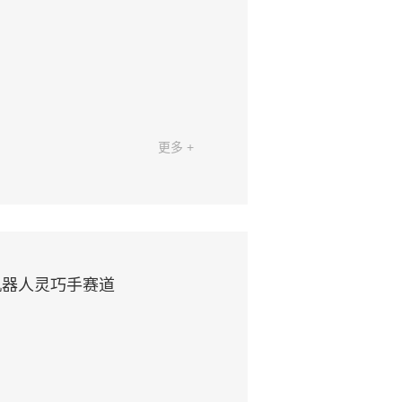
更多 +
机器人灵巧手赛道