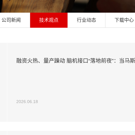
公司新闻
技术观点
行业动态
下载中心
融资火热、量产躁动 脑机接口“落地前夜”：当马
正用“介入式”突围医疗刚需
2026.06.18