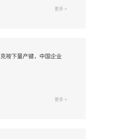
更多 +
斯克按下量产键，中国企业
更多 +