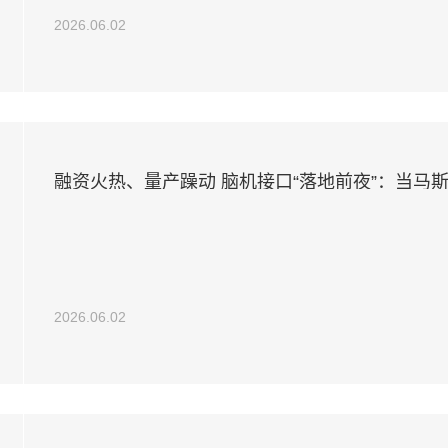
2026.06.02
融资火热、量产躁动 脑机接口“落地前夜”：当马
正用“介入式”突围医疗刚需
2026.06.02