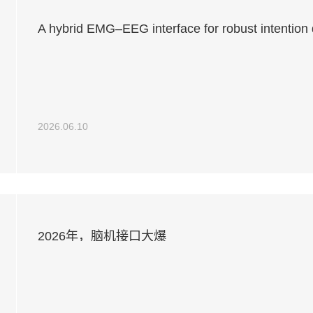
A hybrid EMG–EEG interface for robust intention 
adaptive control of an elbow rehabilitation robot
2026.06.10
2026年，脑机接口大爆