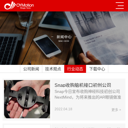
公司新闻
技术观点
行业动态
下载中心
Snap收购脑机接口初创公司
NextMind
Snap今日宣布收购神经科技初创公司
NextMind，为将来推出的AR眼镜做准
备。
2022.04.18
更多 +