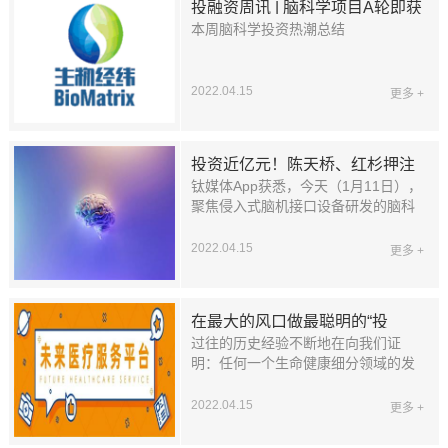
投融资周讯 | 脑科学项目A轮即获
本周脑科学投资热潮总结
¥5亿融资，再现投资热！
2022.04.15
更多 +
投资近亿元！陈天桥、红杉押注
钛媒体App获悉，今天（1月11日），
了这家中国脑科学公司
聚焦侵入式脑机接口设备研发的脑科
学创企NeuroXess脑虎科技（以下简
称“脑虎科技”），宣布完成总额达
2022.04.15
更多 +
9700万元人民币的天使轮及Pre-A轮
融资，本次由盛大和沈南鹏创立的红
杉中国种子基金领投，涌铧投资、联
在最大的风口做最聪明的“投
新资本、脑智创联跟投。
过往的历史经验不断地在向我们证
资”，脑科学产业化之路如何找到
明：任何一个生命健康细分领域的发
“标准答案”？
展，都必须要与一个拥有产业集群优
势和深度协同能力的区域相结合。
2022.04.15
更多 +