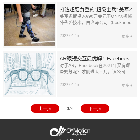
打造超强负重的“超级士兵” 美军2
美军近期投入690万美元于ONYX机械
亿投资ONYX机械外骨骼技术
外骨骼技术，由洛马公司（Lockheed
Martin Corp）研发，获得了加拿大B-
TEMIA外骨骼技术授权，将使士兵拥
2022.04.15
更多 +
有更强大的负重、适应能力。被外界
广泛认为，这会是新一代“超级士兵”
的开端。
AR眼镜交互最优解？Facebook
对于AR，Facebook在2021年又有哪
认为是肌电感知手环
些规划呢？才刚进入三月，该公司
CEO就接受媒体采访专门分享对
AR/VR的布局，而今天Facebook
2022.04.15
更多 +
Reality Labs也在博客中公布了关于人
机界面相关的最新研究成果，并透露
对于未来AR交互的布局，以及为什么
上一页
3/4
下一页
启动Project Aria项目等信息。