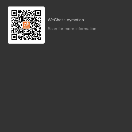
WeChat：oymotion
Scan for more information