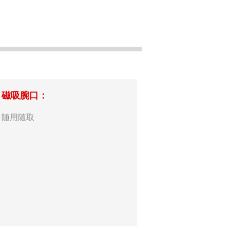
磁吸腕口：
随用随取