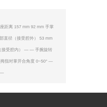
离 157 mm 92 mm 手掌
 腕部直径（接受腔外） 53 mm
径（接受腔内） — — 手腕旋转
5° 拇指对掌开合角度 0~50° —
 —