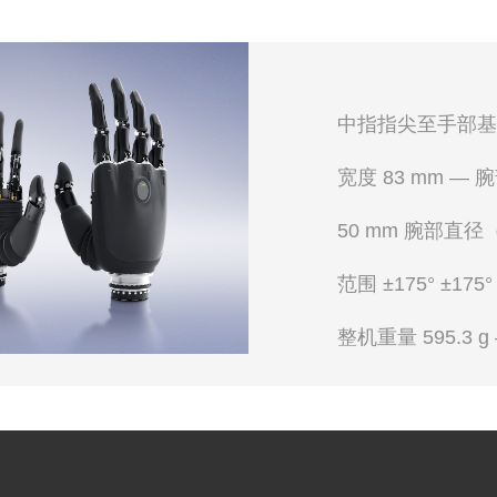
中指指尖至手部基座距
宽度 83 mm —
50 mm 腕部直
范围 ±175° ±17
整机重量 595.3 g