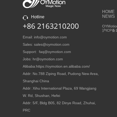
HOME
NEWS
Hotline
+86 2163210200
OYMotion
沪ICP备1
Email: info@oymotion.com
Sales: sales@oymotion.com
Support: faq@oymotion.com
Jobs: hr@oymotion.com
Alibaba:https://oymotion.en.alibaba.com/
Addr: No.788 Ziping Road, Pudong New Area,
Shanghai China
Addr: Xihu International Plaza, 69 Wangjiang
W. Rd, Shushan, Hefei
Addr: 5/F, Bldg B05, 82 Dinye Road, Zhuhai,
PRC